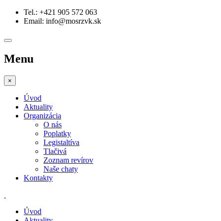
Tel.: +421 905 572 063
Email: info@mosrzvk.sk
Menu
×
Úvod
Aktuality
Organizácia
O nás
Poplatky
Legistaltíva
Tlačivá
Zoznam revírov
Naše chaty
Kontakty
Úvod
Aktuality