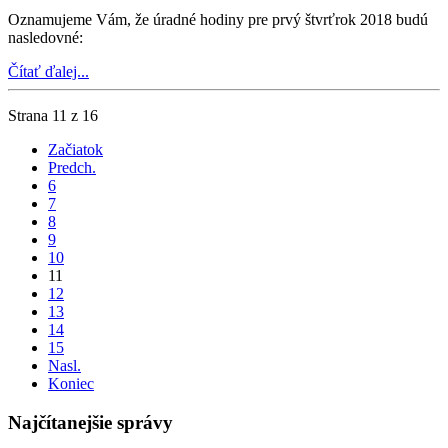
Oznamujeme Vám, že úradné hodiny pre prvý štvrťrok 2018 budú
nasledovné:
Čítať ďalej...
Strana 11 z 16
Začiatok
Predch.
6
7
8
9
10
11
12
13
14
15
Nasl.
Koniec
Najčítanejšie správy