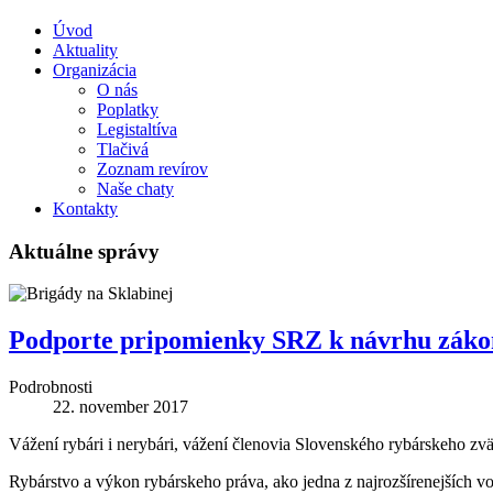
Úvod
Aktuality
Organizácia
O nás
Poplatky
Legistaltíva
Tlačivá
Zoznam revírov
Naše chaty
Kontakty
Aktuálne správy
Podporte pripomienky SRZ k návrhu zákon
Podrobnosti
22. november 2017
Vážení rybári i nerybári, vážení členovia Slovenského rybárskeho zv
Rybárstvo a výkon rybárskeho práva, ako jedna z najrozšírenejších vo