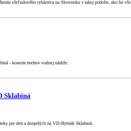
šteniu všeľudového rybárstva na Slovensku v takej podobe, ako ho vše
iná - kosenie brehov vodnej nádrže.
D Sklabiná
reteky pre deti a dospelých na VD-Rybník Sklabiná.