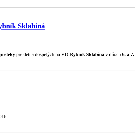
ybník Sklabiná
preteky
pre deti a dospelých na VD-
Rybník Sklabiná
v dňoch
6. a 7
016: