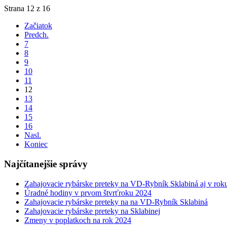
Strana 12 z 16
Začiatok
Predch.
7
8
9
10
11
12
13
14
15
16
Nasl.
Koniec
Najčítanejšie správy
Zahajovacie rybárske preteky na VD-Rybník Sklabiná aj v rok
Úradné hodiny v prvom štvrťroku 2024
Zahajovacie rybárske preteky na na VD-Rybník Sklabiná
Zahajovacie rybárske preteky na Sklabinej
Zmeny v poplatkoch na rok 2024