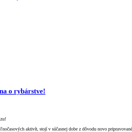
a o rybárstve!
äzu!
ľnočasových aktivít, stojí v súčasnej dobe z dôvodu novo pripravované