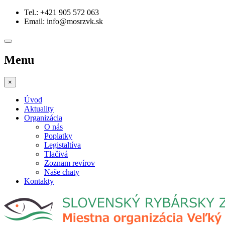
Tel.: +421 905 572 063
Email: info@mosrzvk.sk
Menu
×
Úvod
Aktuality
Organizácia
O nás
Poplatky
Legistaltíva
Tlačivá
Zoznam revírov
Naše chaty
Kontakty